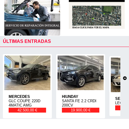
ÚLTIMAS ENTRADAS
MERCEDES
HIUNDAY
SEAT
GLC COUPE 220D
SANTA FE 2.2 CRDI
LEON 1
4MATIC AMG
200CV
14
42.500,00 €
19.900,00 €