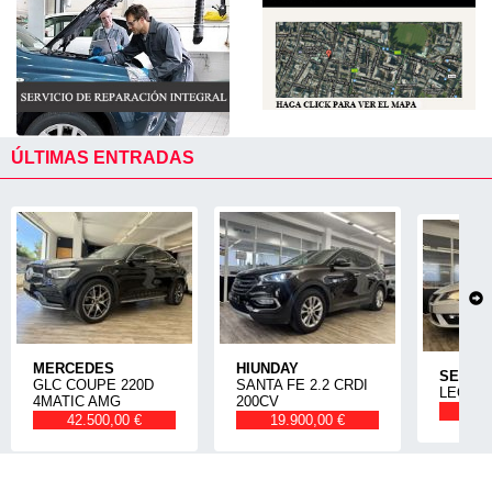
ÚLTIMAS ENTRADAS
MERCEDES
HIUNDAY
SEAT
GLC COUPE 220D
SANTA FE 2.2 CRDI
LEON 1
4MATIC AMG
200CV
14
42.500,00 €
19.900,00 €