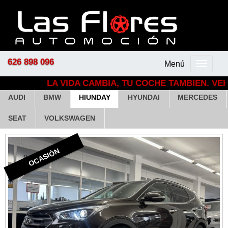
626 898 096
Menú
Menú
principal
LA VIDA CAMBIA, TU COCHE TAMBIÉN. VEHÍ
AUDI
BMW
HIUNDAY
HYUNDAI
MERCEDES
SEAT
VOLKSWAGEN
OCASIÓN