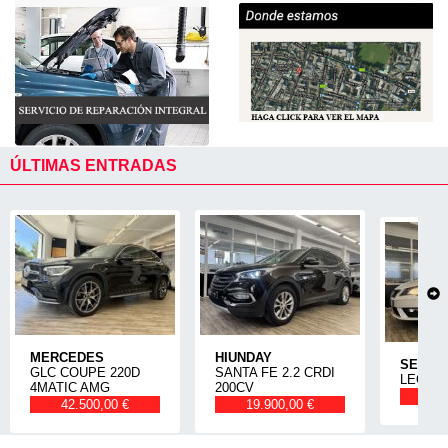
ÚLTIMAS ENTRADAS
MERCEDES
HIUNDAY
SEAT
GLC COUPE 220D
SANTA FE 2.2 CRDI
LEON 1
4MATIC AMG
200CV
14
42.500,00 €
19.900,00 €